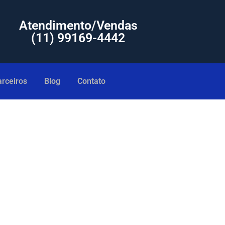
Atendimento/Vendas
(11) 99169-4442
rceiros
Blog
Contato
 com menor Preço Jarinu SP