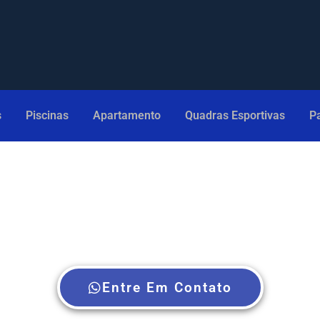
s
Piscinas
Apartamento
Quadras Esportivas
Pa
es de proteção para Quadras Esportivas
Entre Em Contato