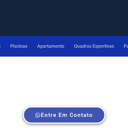
s
Piscinas
Apartamento
Quadras Esportivas
Pa
e Redes de proteção para Sacadas com m
Entre Em Contato