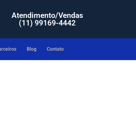
Atendimento/Vendas
(11) 99169-4442
rceiros
Blog
Contato
enor Preço Itapevi SP